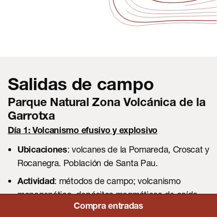
Salidas de campo
Parque Natural Zona Volcánica de la
Garrotxa
Día 1: Volcanismo efusivo y explosivo
: volcanes de la Pomareda, Croscat y
Ubicaciones
CA
EN
FR
Rocanegra. Población de Santa Pau.
ES
: métodos de campo; volcanismo
Actividad
monogenético, depósitos magmáticos de caída,
lavas y freatomagmatismo.
Compra entradas