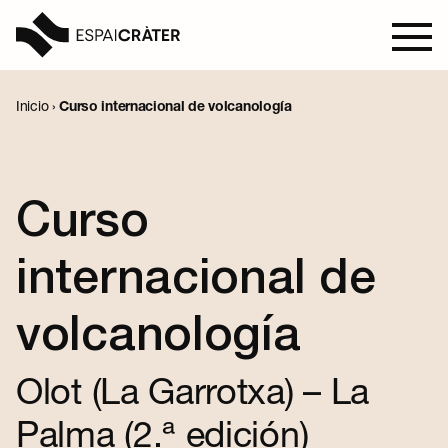
Inicio
›
Curso internacional de volcanología
Visita
Aprender
Curso
Explora
internacional de
Programación
volcanología
Olot (La Garrotxa) – La
Noticias
Palma (2.ª edición)