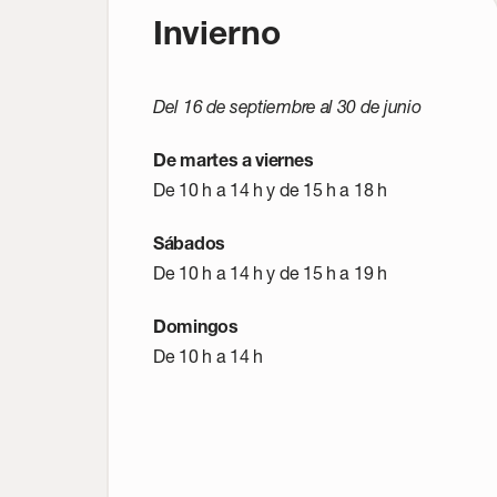
Contacto
Invierno
Del 16 de septiembre al 30 de junio
De martes a viernes
De 10 h a 14 h y de 15 h a 18 h
Sábados
De 10 h a 14 h y de 15 h a 19 h
Domingos
De 10 h a 14 h