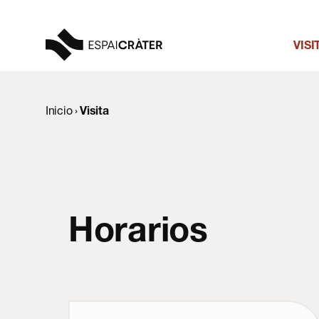
VISI
Visita
Inicio
›
Visita
Aprender
Explora
Programación
Horarios
Noticias