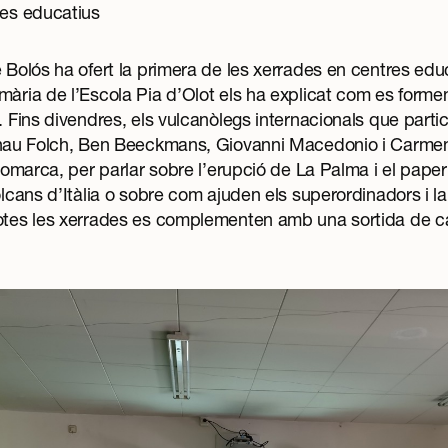
res educatius
e Bolós ha ofert la primera de les xerrades en centres ed
mària de l’Escola Pia d’Olot els ha explicat com es formen
. Fins divendres, els vulcanòlegs internacionals que partic
au Folch, Ben Beeckmans, Giovanni Macedonio i Carmen L
 comarca, per parlar sobre l’erupció de La Palma i el pape
lcans d’Itàlia o sobre com ajuden els superordinadors i la in
Totes les xerrades es complementen amb una sortida de c