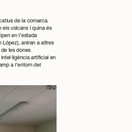
ucatius de la comarca.
 els volcans i quina és
ipen en l’
estada
ópez), aniran a altres
r de les dones
tel·ligència artificial en
amp a l’entorn del