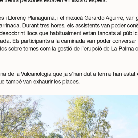
e trenta persones estaven en llista d’espera.
lós i Llorenç Planagumà, i el mexicà Gerardo Aguirre, van 
rrinada. Durant tres hores, els assistents van poder con
descobrint llocs que habitualment estan tancats al públic
nada. Els participants a la caminada van poder conversar
-los sobre temes com la gestió de l’erupció de La Palma o l
.
a de la Vulcanologia que ja s’han dut a terme han estat el ta
ue també van exhaurir les places.