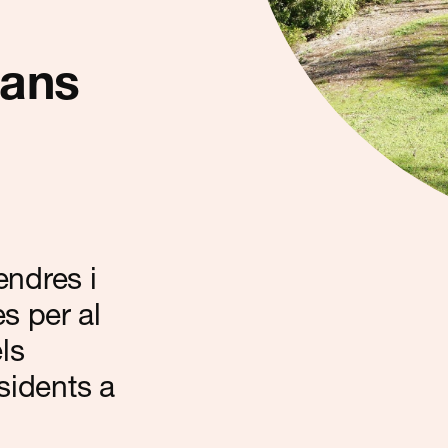
cans
endres i
s per al
ls
sidents a