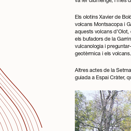
va fer diumenge, i més d
Els olotins Xavier de Bo
volcans Montsacopa i Ga
aquests volcans d’Olot, 
els bufadors de la Garri
vulcanologia i preguntar
geotèrmica i els volcans
Altres actes de la Setman
guiada a Espai Cràter, q