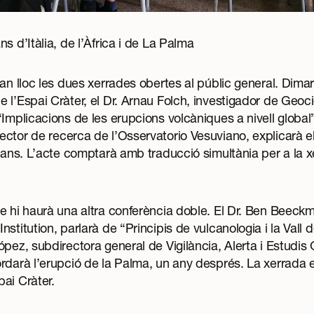
s d’Itàlia, de l’Àfrica i de La Palma
ran lloc les dues xerrades obertes al públic general.
Dimar
 l’Espai Cràter,
el Dr. Arnau Folch, investigador de Geoc
Implicacions de les erupcions volcàniques a nivell global” i
tor de recerca de l’Osservatorio Vesuviano, explicarà els p
lians. L’acte comptarà amb traducció simultània per a la
e hi haurà una altra conferència doble
. El Dr. Ben Beeckm
titution, parlarà de “Principis de vulcanologia i la Vall del
pez, subdirectora general de Vigilància, Alerta i Estudis G
rdarà l’erupció de la Palma, un any després. La xerrada es
ai Cràter.