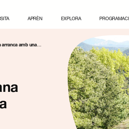
ISITA
APRÈN
EXPLORA
PROGRAMAC
a arranca amb una
arrinada
ana
ia