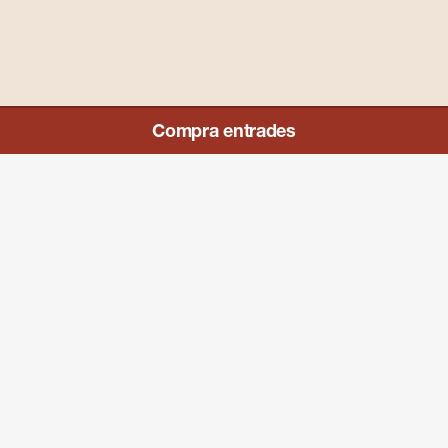
ES
EN
FR
CA
Compra entrades
Més sobre l’Espai Cràter