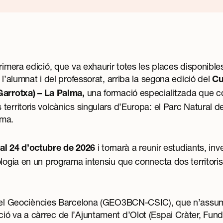
rimera edició, que va exhaurir totes les places disponibles
 l’alumnat i del professorat, arriba la segona edició del
Cu
una formació especialitzada que co
Garrotxa) – La Palma
,
territoris volcànics singulars d’Europa: el Parc Natural d
alma.
i tornarà a reunir estudiants, inv
 al 24 d’octubre de 2026
ologia en un programa intensiu que connecta dos territoris
el
Geociències Barcelona (GEO3BCN-CSIC)
, que n’assum
ió va a càrrec de l’Ajuntament d’Olot (Espai Cràter,
Fund