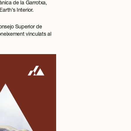
ànica de la Garrotxa
,
arth’s Interior
.
nsejo Superior de
oneixement vinculats al