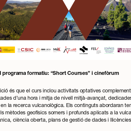
al programa formatiu: “Short Courses” i cinefòrum
ció és que el curs inclou activitats optatives complementà
zades d’una hora i mitja de nivell mitjà-avançat, dedicades
 en la recerca vulcanològica. Els continguts abordaran t
s mètodes geofísics somers i profunds aplicats a la vulca
nica, ciència oberta, plans de gestió de dades i llicències