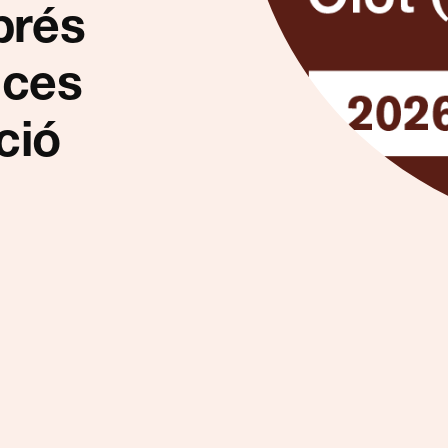
prés
aces
ció