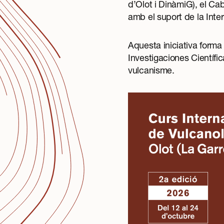
d’Olot
i
DinàmiG
), el Ca
amb el suport de la Inte
Aquesta iniciativa forma 
Investigaciones Científi
vulcanisme.