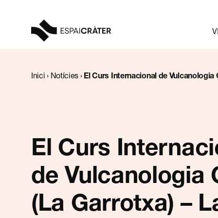
V
Visita
Inici
›
Notícies
›
El Curs Internacional de Vulcanologia 
Palma torna després d’exhaurir les places en la prim
Aprèn
Explora
El Curs Internaci
Programació
de Vulcanologia 
Notícies
(La Garrotxa) – L