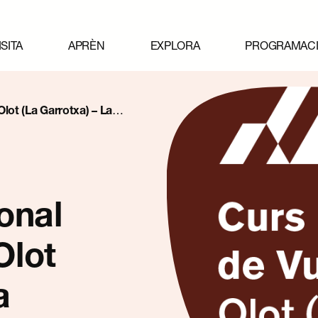
ISITA
APRÈN
EXPLORA
PROGRAMAC
Olot (La Garrotxa) – La
era edició
onal
Olot
a