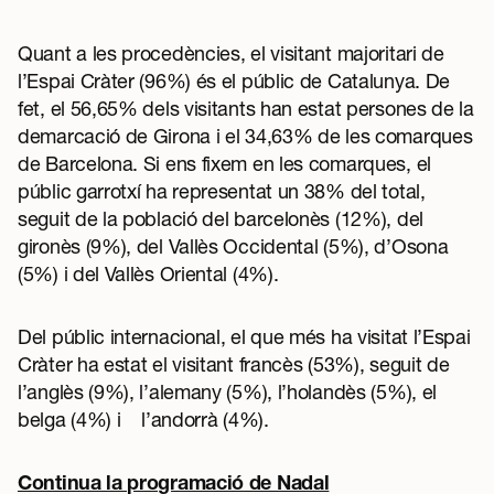
Quant a les procedències, el visitant majoritari de
l’Espai Cràter (96%) és el públic de Catalunya. De
fet, el 56,65% dels visitants han estat persones de la
demarcació de Girona i el 34,63% de les comarques
de Barcelona. Si ens fixem en les comarques, el
públic garrotxí ha representat un 38% del total,
seguit de la població del barcelonès (12%), del
gironès (9%), del Vallès Occidental (5%), d’Osona
(5%) i del Vallès Oriental (4%).
Del públic internacional, el que més ha visitat l’Espai
Cràter ha estat el visitant francès (53%), seguit de
l’anglès (9%), l’alemany (5%), l’holandès (5%), el
belga (4%) i l’andorrà (4%).
Continua la programació de Nadal