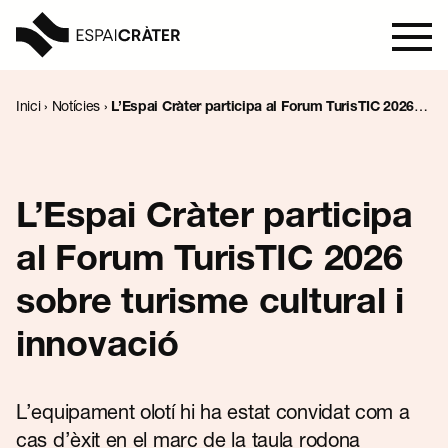
Inici
›
Notícies
›
L’Espai Cràter participa al Forum TurisTIC 2026
sobre turisme cultural i innovació
Visita
Aprèn
L’Espai Cràter participa
al Forum TurisTIC 2026
Explora
sobre turisme cultural i
Programació
innovació
Notícies
L’equipament olotí hi ha estat convidat com a
cas d’èxit en el marc de la taula rodona