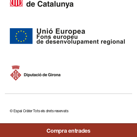
ES
EN
FR
CA
© Espai Cràter Tots els drets reservats
Compra entrades