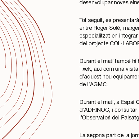
desenvolupar noves ein
Tot seguit, es presenta
entre Roger Solé, marger 
especialitzat en integra
del projecte COL·LAB
Durant el matí també hi 
Txek, així com una visit
d’aquest nou equipament
de l’AGMC.
Durant el matí, a Espai C
d’ADRINOC, i consultar 
l’Observatori del Paisat
La segona part de la jor