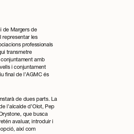
mi de Margers de
 representar les
ociacions professionals
gui transmetre
ns conjuntament amb
ivells i conjuntament
iu final de l’AGMC és
onstarà de dues parts. La
e l’alcalde d’Olot, Pep
u Drystone, que busca
tén avaluar, introduir i
dopció, així com