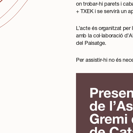
on trobar-hi parets i ca
+ TXEK i se servirà un ap
L’acte és organitzat per
amb la col·laboració d’A
del Paisatge.
Per assistir-hi no és ne