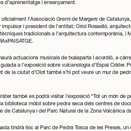
es d’aprenentatge i ensenyament.
rà oficialment l’Associació Gremi de Margers de Cataluny
impulsor i president de l’entitat; Oriol Rosselló, arquitec
r tècniques tradicionals a l’arquitectura contemporània, i 
ORAxPAISATGE.
haurà actuacions musicals de txalaparta i acordió, a càrre
a guiada a l’exposició sobre vulcanologia d’Espai Cràter. 
 de la ciutat d’Olot també s’hi pot veure un mur de ped
ràter també es podrà visitar l’exposició “
Tot un món de p
la biblioteca mòbil sobre pedra seca dels centres de do
ge de Catalunya i del Parc Natural de la Zona Volcànica de
nada tindrà lloc al Parc de Pedra Tosca de les Preses, un d