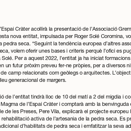
l’Espai Cràter acollirà la presentació de l’Associació Gre
ta nova entitat, impulsada per Roger Solé Coromina, vol
a pedra seca. “Seguint la tendència europea d’altres ass
ca, volem oferir unes bases i criteris perquè l’ofici es pu
olé. Per a aquest 2022, l’entitat ja ha iniciat formacio
en un futur pròxim preveu fer-ne pròpies, per a diversos n
 de camp relacionats com geòlegs o arquitectes. L’object
lleu generacional de margers.
 de l’entitat tindrà lloc de 10 del matí a 2 del migdia i c
a Magma de l’Espai Cràter i comptarà amb la benvinguda d
alde de les Preses, Pere Vila, explicarà el projecte europe
 rehabilitació activa de l’artesania de la pedra seca. Es pre
dicional d’habilitats de pedra seca i emfatitzar la seva a