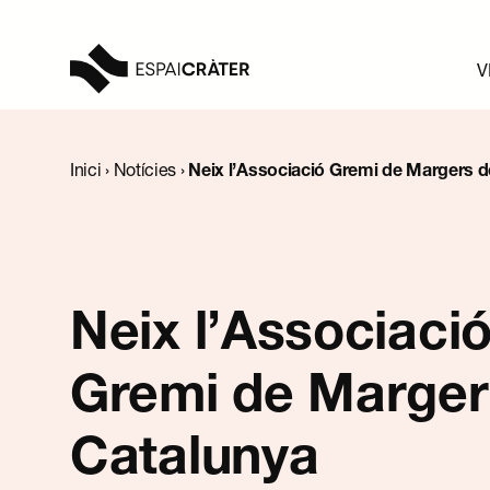
V
Visita
Inici
›
Notícies
›
Neix l’Associació Gremi de Margers d
Aprèn
Explora
Neix l’Associaci
Programació
Gremi de Marger
Notícies
Catalunya