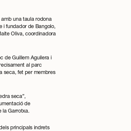
a, amb una taula rodona
te i fundador de Bangolo,
Maite Oliva, coordinadora
c de Guillem Aguilera i
Precisament al parc
ra seca, fet per membres
edra seca
”,
cumentació de
 la Garrotxa.
els principals indrets