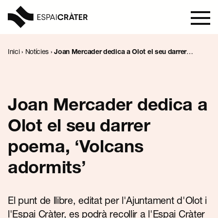
Inici
›
Notícies
›
Joan Mercader dedica a Olot el seu darrer
poema, ‘Volcans adormits’
Visita
Aprèn
Joan Mercader dedica a
Olot el seu darrer
Explora
poema, ‘Volcans
Programació
adormits’
Notícies
El punt de llibre, editat per l'Ajuntament d'Olot i
l'Espai Cràter, es podrà recollir a l'Espai Cràter