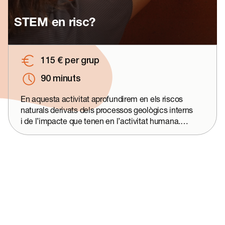
STEM en risc?
115 € per grup
90 minuts
En aquesta activitat aprofundirem en els riscos
naturals derivats dels processos geològics interns
i de l’impacte que tenen en l’activitat humana.
Aprendrem a distingir conceptes com perill i risc,
vulnerabilitat i exposició, i danys i mesures
preventives. A continuació, ens endinsarem en el
món de la sismologia per entendre l’origen dels
terratrèmols i, per mitjà de tècniques de
pensament de dissenyador (design thinking),
dissenyarem i construirem estructures que
minimitzin els efectes sísmics i les posarem a
prova en un simulador de terratrèmols. Finalment,