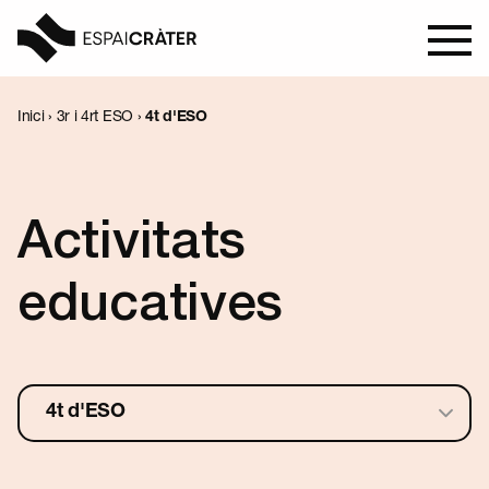
Inici
›
3r i 4rt ESO
›
4t d'ESO
Visita
Aprèn
Activitats
Explora
educatives
Programació
Notícies