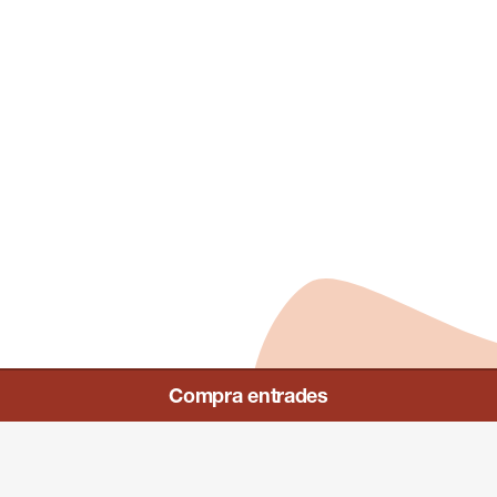
ES
EN
FR
CA
Compra entrades