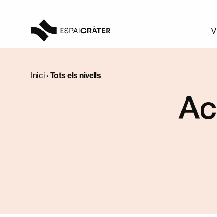
V
Visita
Inici
›
Tots els nivells
Aprèn
Ac
Explora
Programació
Notícies