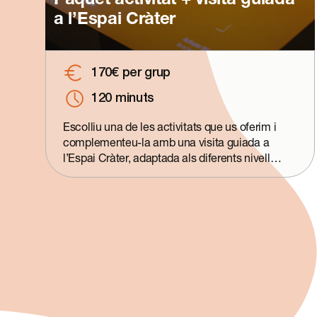
Paquet activitat + visita guiada
a l’Espai Cràter
170€ per grup
120 minuts
Escolliu una de les activitats que us oferim i
complementeu-la amb una visita guiada a
l’Espai Cràter, adaptada als diferents nivells
educatius. Podreu gaudir de les nostres
activitats experimentals de temàtica variada i
recórrer la sala expositiva en companyia del
nostre equip educatiu, per descobrir els
diferents mòduls de l’exposició.