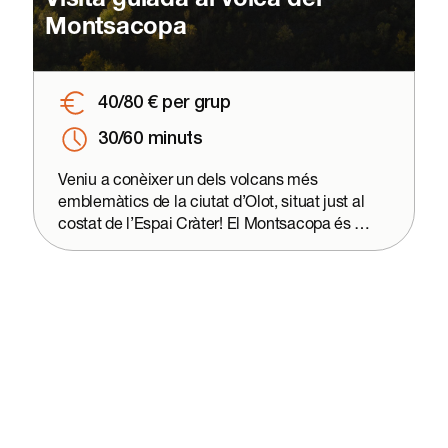
Visita guiada al volcà del
Montsacopa
40/80 € per grup
30/60 minuts
Veniu a conèixer un dels volcans més
emblemàtics de la ciutat d’Olot, situat just al
costat de l’Espai Cràter! El Montsacopa és un
volcà amb un con de forma regular i un cràter
ben conservat, que permet observar de
primera mà les estructures i materials
resultants d’una erupció volcànica. En
aquesta visita guiada, l’alumnat descobrirà a
través de l’observació com es va formar el
volcà, quines activitats eruptives ha tingut i
algun secret sorprenent! L’itinerari inclou una
parada a les grederes, un espai d’interès
geològic, i la pujada al cràter, des d’on es pot