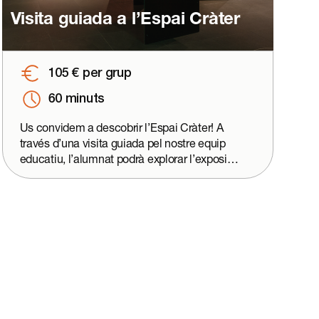
Visita guiada a l’Espai Cràter
105 € per grup
60 minuts
Us convidem a descobrir l’Espai Cràter! A
través d’una visita guiada pel nostre equip
educatiu, l’alumnat podrà explorar l’exposició
interactiva per entendre millor com es va
formar la Terra, com es formen els volcans,
els tipus d’activitat eruptiva, els materials
volcànics, com s’estudien i es controlen i
quin paper han tingut (i tenen) els volcans a la
Garrotxa. A més, dins la mateixa sala podran
veure l’aflorament del volcà Puig del Roser,
on està situat l’Espai Cràter, i viatjar per
quatre volcans sorprenents a través de la
nova experiència immersiva Cràter 360.