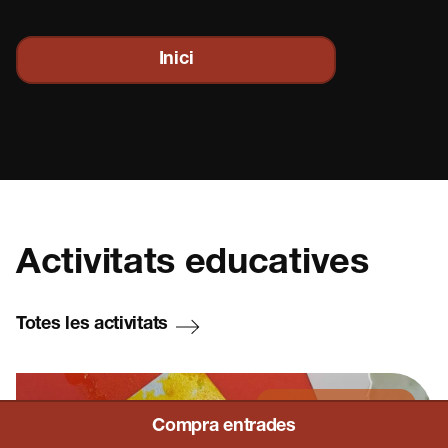
Contacte
Inici
Activitats educatives
Totes les activitats
ES
EN
FR
CA
Educació infantil
Compra entrades