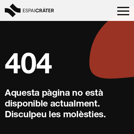
Visita
404
Aprèn
Explora
Aquesta pàgina no està
Programació
disponible actualment.
Disculpeu les molèsties.
Notícies