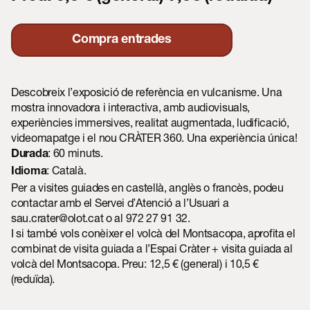
Compra entrades
Descobreix l’exposició de referència en vulcanisme. Una
mostra innovadora i interactiva, amb audiovisuals,
experiències immersives, realitat augmentada, ludificació,
videomapatge i el nou CRÀTER 360. Una experiència única!
: 60 minuts.
Durada
: Català.
Idioma
Per a visites guiades en castellà, anglès o francès, podeu
contactar amb el Servei d’Atenció a l’Usuari a
sau.crater@olot.cat
o al 972 27 91 32.
I si també vols conèixer el volcà del Montsacopa, aprofita el
combinat de visita guiada a l’Espai Cràter + visita guiada al
volcà del Montsacopa. Preu: 12,5 € (general) i 10,5 €
(reduïda).