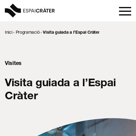
Inici
›
Programació
›
Visita guiada a l’Espai Cràter
Visita
Aprèn
Visites
Explora
Visita guiada a l’Espai
Programació
Cràter
Notícies