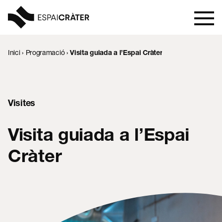
Inici
›
Programació
›
Visita guiada a l’Espai Cràter
Visita
Aprèn
Visites
Explora
Visita guiada a l’Espai
Programació
Cràter
Notícies