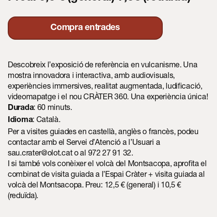
Compra entrades
Descobreix l’exposició de referència en vulcanisme. Una
mostra innovadora i interactiva, amb audiovisuals,
experiències immersives, realitat augmentada, ludificació,
videomapatge i el nou CRÀTER 360. Una experiència única!
: 60 minuts.
Durada
: Català.
Idioma
Per a visites guiades en castellà, anglès o francès, podeu
contactar amb el Servei d’Atenció a l’Usuari a
sau.crater@olot.cat
o al 972 27 91 32.
I si també vols conèixer el volcà del Montsacopa, aprofita el
combinat de visita guiada a l’Espai Cràter + visita guiada al
volcà del Montsacopa. Preu: 12,5 € (general) i 10,5 €
(reduïda).