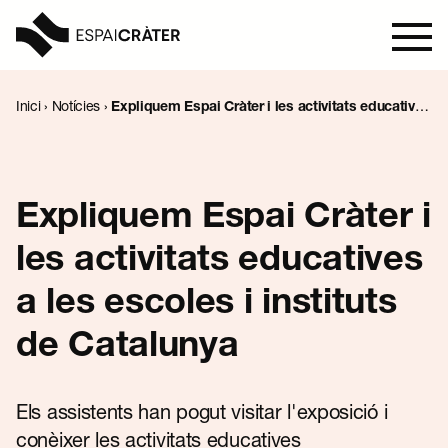
Inici
›
Notícies
›
Expliquem Espai Cràter i les activitats educatives
a les escoles i instituts de Catalunya
Visita
Aprèn
Expliquem Espai Cràter i
les activitats educatives
Explora
a les escoles i instituts
Programació
de Catalunya
Notícies
Els assistents han pogut visitar l'exposició i
conèixer les activitats educatives