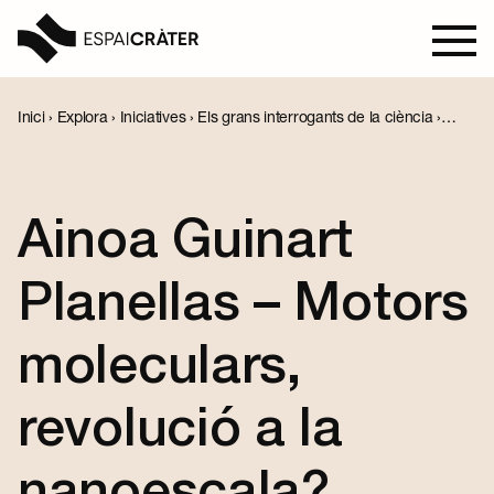
Inici
›
Explora
›
Iniciatives
›
Els grans interrogants de la ciència
›
Ainoa Guinart Planellas – Motors moleculars, revolució a la
nanoescala?
Visita
Aprèn
Ainoa Guinart
Explora
Planellas – Motors
Programació
moleculars,
revolució a la
Notícies