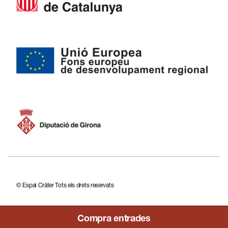
ES
EN
FR
CA
© Espai Cràter Tots els drets reservats
Compra entrades