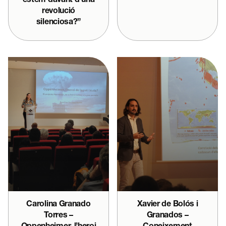
estem davant d’una
revolució
silenciosa?”
Carolina Granado
Xavier de Bolós i
Torres –
Granados –