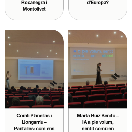
Rocanegra i
d’Europa?
Montolivet
Coralí Planellas i
Marta Ruiz Benito –
Llongarriu –
IA a ple volum,
Pantalles: com ens
sentit comú en