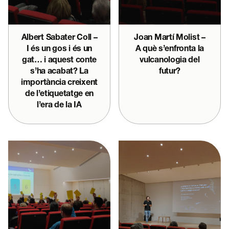
Albert Sabater Coll –
Joan Martí Molist –
I és un gos i és un
A què s’enfronta la
gat… i aquest conte
vulcanologia del
s’ha acabat? La
futur?
importància creixent
de l’etiquetatge en
l’era de la IA