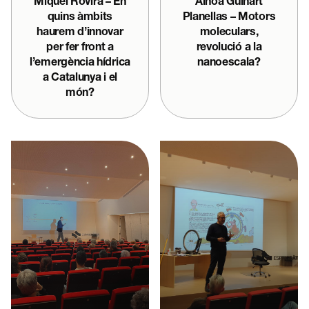
Miquel Rovira – En
Ainoa Guinart
quins àmbits
Planellas – Motors
haurem d’innovar
moleculars,
per fer front a
revolució a la
l’emergència hídrica
nanoescala?
a Catalunya i el
món?