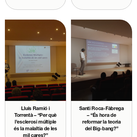
Lluís Ramió i
Santi Roca-Fàbrega
Torrentà – “Per què
– “És hora de
l’esclerosi múltiple
reformar la teoria
és la malaltia de les
del Big-bang?”
mil cares?”