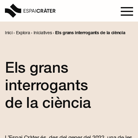
Inici
›
Explora
›
Iniciatives
›
Els grans interrogants de la ciència
Visita
Aprèn
Els grans
Explora
interrogants
Programació
de la ciència
Notícies
L’Espai Cràter és, des del gener del 2022, una de les