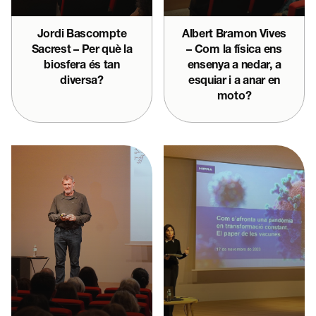
Jordi Bascompte
Albert Bramon Vives
Sacrest – Per què la
– Com la física ens
biosfera és tan
ensenya a nedar, a
diversa?
esquiar i a anar en
moto?