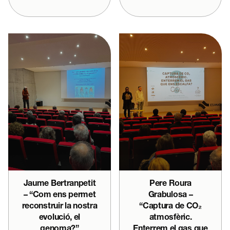
Jaume Bertranpetit
Pere Roura
– “Com ens permet
Grabulosa –
reconstruir la nostra
“Captura de CO₂
evolució, el
atmosfèric.
genoma?”
Enterrem el gas que