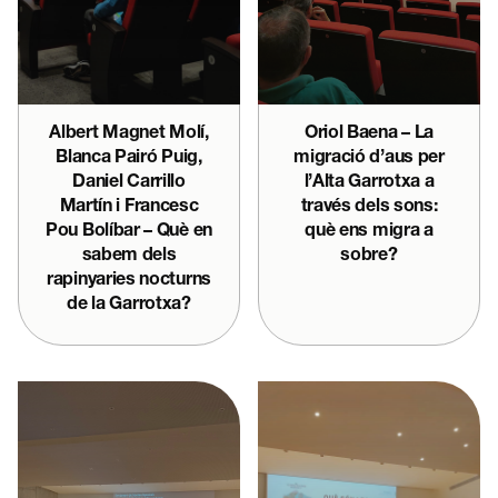
Albert Magnet Molí,
Oriol Baena – La
Blanca Pairó Puig,
migració d’aus per
Daniel Carrillo
l’Alta Garrotxa a
Martín i Francesc
través dels sons:
Pou Bolíbar – Què en
què ens migra a
sabem dels
sobre?
rapinyaries nocturns
de la Garrotxa?